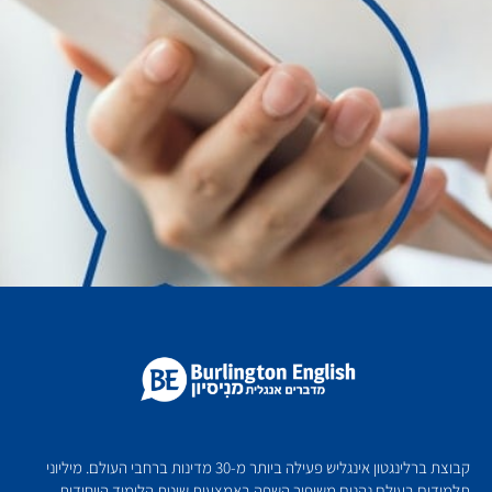
קבוצת ברלינגטון אינגליש פעילה ביותר מ-30 מדינות ברחבי העולם. מיליוני
תלמידים בעולם נהנים משיפור השפה באמצעות שיטת הלימוד הייחודית