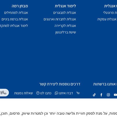
 אנגלית
לימוד אנגלית
מבחן רמה
ת פרונטלי
אנגלית למבוגרים
אנגלית למתחילים
אנגלית עסקית
אנגלית לחברות וארגונים
אנגלית ברמת ביניים
אנגלית לקריירה
לימוד אנגלית למתקד
שיטת ברלינגטון
 אותנו ברשתות
דרכים נוספות ליצירת קשר
78
דברו איתנו
כתבו לנו
שאלות נפוצות
י cookies וטכנולוגיות ניטור נוספות, על מנת לספק חוויית גלישה טובה יותר וכן למטרות שיווק, פר