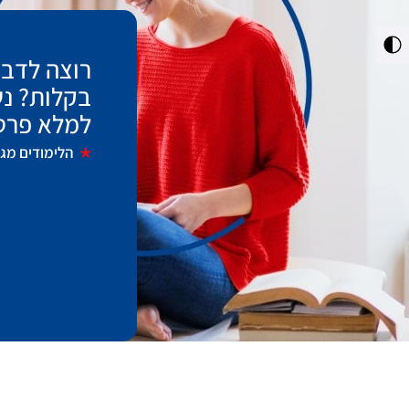
מתג
רוצה לדבר
ניגודיות
גבוהה
בקלות? נש
למלא פרט
הלימודים מגיל 18 ומ