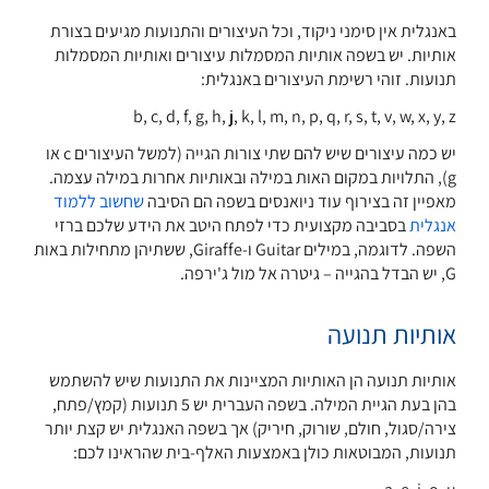
באנגלית אין סימני ניקוד, וכל העיצורים והתנועות מגיעים בצורת
אותיות. יש בשפה אותיות המסמלות עיצורים ואותיות המסמלות
תנועות. זוהי רשימת העיצורים באנגלית:
b, c, d, f, g, h, j, k, l, m, n, p, q, r, s, t, v, w, x, y, z
יש כמה עיצורים שיש להם שתי צורות הגייה (למשל העיצורים c או
g), התלויות במקום האות במילה ובאותיות אחרות במילה עצמה.
מאפיין זה בצירוף עוד ניואנסים בשפה הם הסיבה
שחשוב ללמוד
אנגלית
בסביבה מקצועית כדי לפתח היטב את הידע שלכם ברזי
השפה. לדוגמה, במילים Guitar ו-Giraffe, ששתיהן מתחילות באות
G, יש הבדל בהגייה – גיטרה אל מול ג'ירפה.
אותיות תנועה
אותיות תנועה הן האותיות המציינות את התנועות שיש להשתמש
בהן בעת הגיית המילה. בשפה העברית יש 5 תנועות (קמץ/פתח,
צירה/סגול, חולם, שורוק, חיריק) אך בשפה האנגלית יש קצת יותר
תנועות, המבוטאות כולן באמצעות האלף-בית שהראינו לכם: