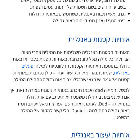
שם של רחוב, עיר או מדינה, שם של כל עסק או מוסד, ימים
בשבוע וחודשים בשנה ושמות של דתות, עמים ושפות.
גם בראשי תיבות באנגלית משתמשים באותיות גדולות
כינוי הגוף I (אני) תמיד יהיה באות גדולה
אותיות קטנות באנגלית
האותיות הקטנות באנגלית משלימות את המילים אחרי האות
הגדולה. כל מילה מכל סוג נכתבת באותיות קטנות בלבד או באות
גדולה בתוספת האותיות הקטנות הרלוונטיות למילה.
פעלים
באנגלית
, שמות תואר, מילות קישור ועוד – כולן נכתבות באותיות
קטנות אלא אם יש תנאי שבגללו צריך אות גדולה בתחילת המילה.
למשל, המילה dad (אבא) תיכתב באותיות קטנות בצורה הזאת, אך
אם היא נמצאת בתחילת משפט היא תיכתב עם אות גדולה
בתחילתה – Dad. לעומת זאת, השם הפרטי דניאל ייכתב תמיד
באות גדולה בתחילתה – Daniel, בלי קשר למקום של המילה
במשפט.
אותיות עיצור באנגלית