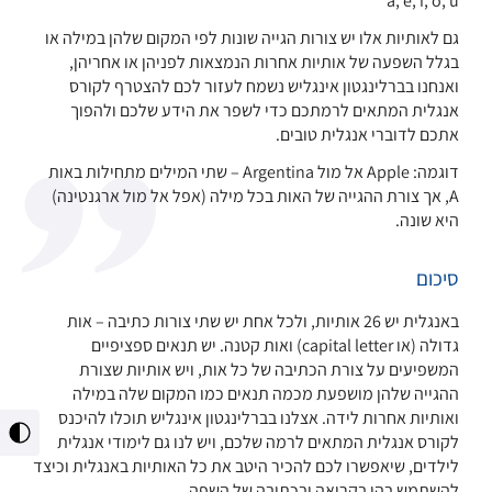
a, e, i, o, u
גם לאותיות אלו יש צורות הגייה שונות לפי המקום שלהן במילה או
בגלל השפעה של אותיות אחרות הנמצאות לפניהן או אחריהן,
ואנחנו בברלינגטון אינגליש נשמח לעזור לכם להצטרף לקורס
אנגלית המתאים לרמתכם כדי לשפר את הידע שלכם ולהפוך
אתכם לדוברי אנגלית טובים.
דוגמה: Apple אל מול Argentina – שתי המילים מתחילות באות
A, אך צורת ההגייה של האות בכל מילה (אפל אל מול ארגנטינה)
היא שונה.
סיכום
באנגלית יש 26 אותיות, ולכל אחת יש שתי צורות כתיבה – אות
גדולה (או capital letter) ואות קטנה. יש תנאים ספציפיים
המשפיעים על צורת הכתיבה של כל אות, ויש אותיות שצורת
ההגייה שלהן מושפעת מכמה תנאים כמו המקום שלה במילה
ואותיות אחרות לידה. אצלנו בברלינגטון אינגליש תוכלו להיכנס
מתג
לקורס אנגלית המתאים לרמה שלכם, ויש לנו גם לימודי אנגלית
ניגו
לילדים, שיאפשרו לכם להכיר היטב את כל האותיות באנגלית וכיצד
גבו
להשתמש בהן בקריאה ובכתיבה של השפה.