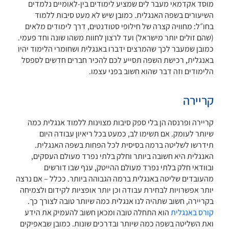
מוסד אקדמאי מעבר לים שמציע לימודים בין-לאומיים נלמדים
השיעורים בשפה האנגלית. כמובן שיש לא מעט סיבות ללמוד
בחו״ל: מחוויה קצרה של חילופי סטודנטים, דרך לימודים מלאים
(שהם זולים יותר מישראל) ועד לרצון לחוות משהו שונה וחד פעמי.
כמובן שמעבר לכך שהמרצים ידברו באנגלית ושחומרי הלימוד יהיו
באנגלית, רכישת השפה תסייע לכם להכיר חברים חדשים לספסל
הלימודים וזה דבר שהוא חשוב בפני עצמו.
קריירה
קריירה ופרנסה הן בלי ספק סיבות מצוינות ללמוד אנגלית כמה
שיותר לעומק. אם תשימו לב, כמעט בכל ריאיון עבודה היום
תידרשו לשליטה ברמה בסיסית לכל הפחות בשפה האנגלית.
האנגלית היא חשובה ביותר וחלק בלתי נפרד מעולם העסקים,
ובוודאי חלק בלתי נפרד מעולם ההייטק, ענף שבו דורשים
מהעובדים שליטה באנגלית ברמה הגבוהה ביותר. ככלל – אם נרצה
יותר אפשרויות לבחירת עבודה וכן יותר אופציות לקידום ולצמיחה
בקריירה, חשוב שתהיה לנו אנגלית כמה שיותר טובה לצורך כך.
קורס באנגלית
הוא התחלה טובה ומכאן חשוב להעמיק את הידע
ואת השליטה בשפה כמה שיותר ובדרכים שונות. כמובן שבאפיקים