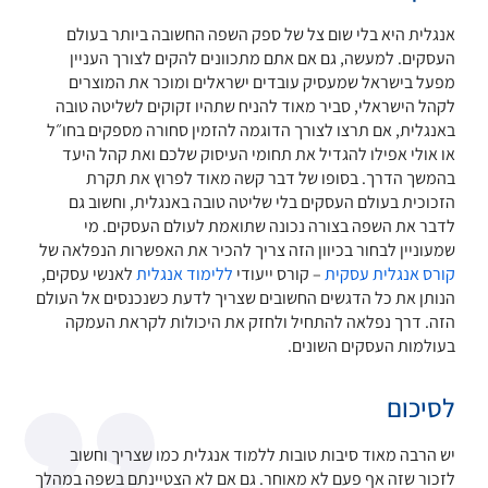
אנגלית היא בלי שום צל של ספק השפה החשובה ביותר בעולם
העסקים. למעשה, גם אם אתם מתכוונים להקים לצורך העניין
מפעל בישראל שמעסיק עובדים ישראלים ומוכר את המוצרים
לקהל הישראלי, סביר מאוד להניח שתהיו זקוקים לשליטה טובה
באנגלית, אם תרצו לצורך הדוגמה להזמין סחורה מספקים בחו״ל
או אולי אפילו להגדיל את תחומי העיסוק שלכם ואת קהל היעד
בהמשך הדרך. בסופו של דבר קשה מאוד לפרוץ את תקרת
הזכוכית בעולם העסקים בלי שליטה טובה באנגלית, וחשוב גם
לדבר את השפה בצורה נכונה שתואמת לעולם העסקים. מי
שמעוניין לבחור בכיוון הזה צריך להכיר את האפשרות הנפלאה של
קורס אנגלית עסקית
– קורס ייעודי
ללימוד אנגלית
לאנשי עסקים,
הנותן את כל הדגשים החשובים שצריך לדעת כשנכנסים אל העולם
הזה. דרך נפלאה להתחיל ולחזק את היכולות לקראת העמקה
בעולמות העסקים השונים.
לסיכום
יש הרבה מאוד סיבות טובות ללמוד אנגלית כמו שצריך וחשוב
לזכור שזה אף פעם לא מאוחר. גם אם לא הצטיינתם בשפה במהלך