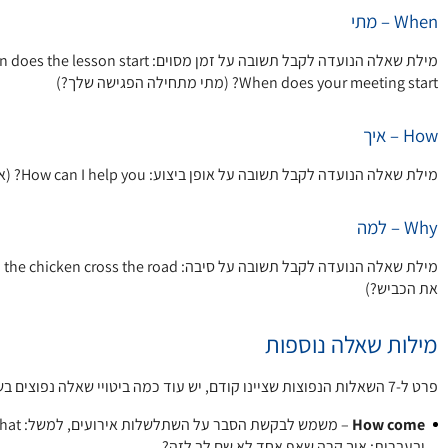
When – מתי
When does your meeting start? (מתי מתחילה הפגישה שלך?)
How – איך
מילת שאלה הנועדה לקבל תשובה על אופן ביצוע: How can I help you? (איך אני יכולה לעזור לך?)
Why – למה
את הכביש?)
מילות שאלה נוספות
פרט ל-7 השאלות הנפוצות שציינו קודם, יש עוד כמה ביטויי שאלה נפוצים בשימוש יום יומי:
How come
ובעברית: איך קרה שאף אחד לא שם לב לזה?