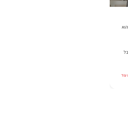
וא
בל
עוד