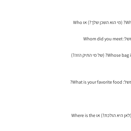
שאלות הנוגעות לזיהוי אדם מתחילות ב-Who. למשל: Who is your neighbor? (מי הוא השכן שלך?) או Who
כאשר התשובה היא המושא של פועל במשפט, השאלה תתחיל ב-Whom. למשל: Whom did you meet
מילת השאלה הכי נפוצה בשפה האנגלית שמטרתה לקבל מידע מהנמען. למשל: What is your favorite food?
מילת שאלה הנועדה לקבל תשובה על מקום מסוים: Where is she going? (לאן היא הולכת?) או Where is the