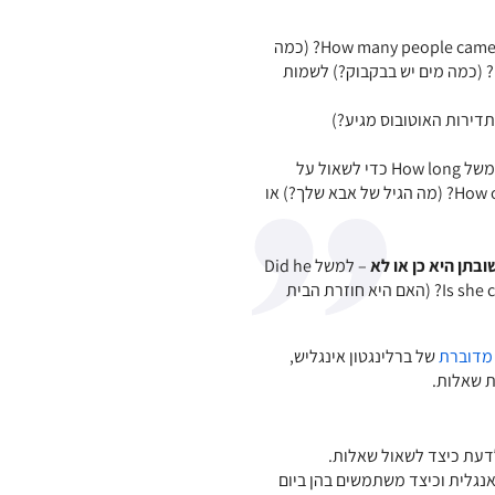
– שאלת כמות לעצמים ספירים ובלתי ספירים. How many people came? (כמה
אנשים באו?) לשם עצם ספיר, לעומת How much water is in the bottle? (כמה מים יש בבקבוק?) לשמות
– למשל How long כדי לשאול על
אורך זמן – How long is the ride? (מה אורך הנסיעה?), How old is your dad? (מה הגיל של אבא שלך?) או
בתן היא כן או לא
– למשל Did he
work yesterday? (האם הוא עבד אתמול?) או Is she coming home tomorrow? (האם היא חוזרת הבית
 מדוברת
של ברלינגטון אינגליש,
ת שאלות.
דעת כיצד לשאול שאלות.
אנגלית וכיצד משתמשים בהן ביום