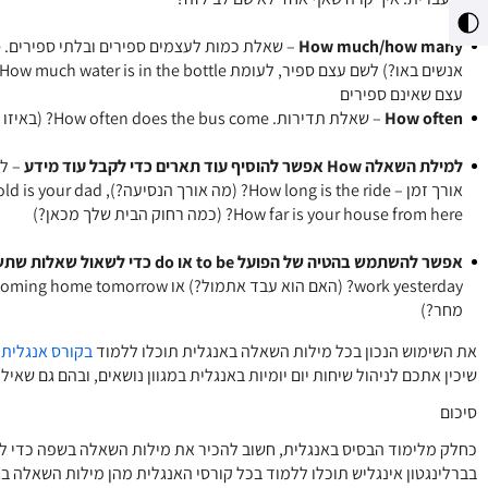
מתג
How much/how many
ניגודיות
גבוהה
עצם שאינם ספירים
How often
– שאלת תדירות. How often does the bus come? (באיזו תדירות האוטובוס מגיע?)
למילת השאלה
How
אפשר להוסיף עוד תארים כדי לקבל עוד מידע
How far is your house from here? (כמה רחוק הבית שלך מכאן?)
אפשר להשתמש בהטיה של הפועל
to be
או
do
כדי לשאול שאלות שתשו
מחר?)
את השימוש הנכון בכל מילות השאלה באנגלית תוכלו ללמוד
בקורס אנגלית
שיכין אתכם לניהול שיחות יום יומיות באנגלית במגוון נושאים, ובהם גם שאיל
סיכום
כחלק מלימוד הבסיס באנגלית, חשוב להכיר את מילות השאלה בשפה כדי ל
בברלינגטון אינגליש תוכלו ללמוד בכל קורסי האנגלית מהן מילות השאלה ב