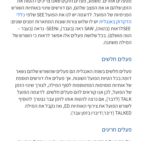
מפעלים אחרים. משמע, פעלים חזקים שאנו צריכים להטות את
הזמן שלהם או את המצב שלהם, הם דורשים שינוי באותיות השורש
הפנימיות של הפועל. לדוגמה יש לנו את הפועל SEE שלפי
כללי
הדקדוק באנגלית
יש לו שלוש צורות שונות המתארות זמנים שונים:
SEEלראות (בהווה), SAW ראה (בעבר), וSEEN- נראה (בעבר –
הווה מושלם). בכל שלושת פעלים אלו אפשר לראות כי השורש של
המילה משתנה.
פעלים חלשים
פעלים חלשים בשפה האנגלית הם פעלים שהשורש שלהם נשאר
דומה בכל הטיות הפועל השונות. אך פעלים אלו דורשים תוספת
של אותיות מסוימות המתווספות לסוף המילה, לצורך שינוי הזמן
של הפועל, לכן אנו קוראים להם פעלים חלשים. לדוגמה הפועל
TALK (לדבר), אם נרצה להטות אותו לזמן עבר נצטרך להוסיף
לשורש הפועל את צירוף האותיות ED, ואז נקבל את המילה
TALKED (דיבר\דיברו בזמן עבר).
פעלים חריגים