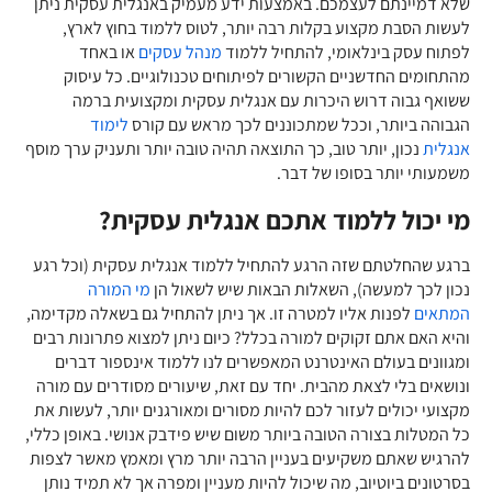
שלא דמיינתם לעצמכם. באמצעות ידע מעמיק באנגלית עסקית ניתן
לעשות הסבת מקצוע בקלות רבה יותר, לטוס ללמוד בחוץ לארץ,
לפתוח עסק בינלאומי, להתחיל ללמוד
מנהל עסקים
או באחד
מהתחומים החדשניים הקשורים לפיתוחים טכנולוגיים. כל עיסוק
ששואף גבוה דרוש היכרות עם אנגלית עסקית ומקצועית ברמה
הגבוהה ביותר, וככל שמתכוננים לכך מראש עם קורס
לימוד
אנגלית
נכון, יותר טוב, כך התוצאה תהיה טובה יותר ותעניק ערך מוסף
משמעותי יותר בסופו של דבר.
מי יכול ללמוד אתכם אנגלית עסקית?
ברגע שהחלטתם שזה הרגע להתחיל ללמוד אנגלית עסקית (וכל רגע
נכון לכך למעשה), השאלות הבאות שיש לשאול הן
מי המורה
המתאים
לפנות אליו למטרה זו. אך ניתן להתחיל גם בשאלה מקדימה,
והיא האם אתם זקוקים למורה בכלל? כיום ניתן למצוא פתרונות רבים
ומגוונים בעולם האינטרנט המאפשרים לנו ללמוד אינספור דברים
ונושאים בלי לצאת מהבית. יחד עם זאת, שיעורים מסודרים עם מורה
מקצועי יכולים לעזור לכם להיות מסורים ומאורגנים יותר, לעשות את
כל המטלות בצורה הטובה ביותר משום שיש פידבק אנושי. באופן כללי,
להרגיש שאתם משקיעים בעניין הרבה יותר מרץ ומאמץ מאשר לצפות
בסרטונים ביוטיוב, מה שיכול להיות מעניין ומפרה אך לא תמיד נותן