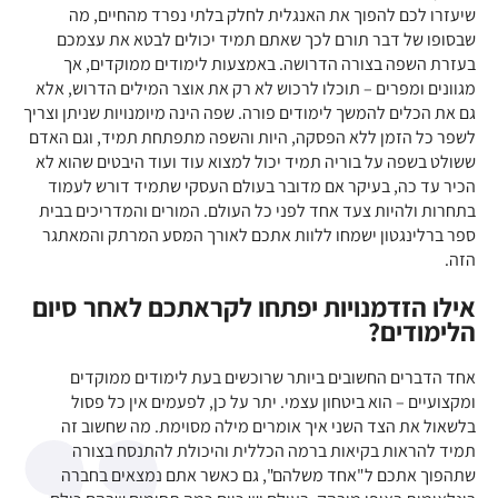
שיעזרו לכם להפוך את האנגלית לחלק בלתי נפרד מהחיים, מה
שבסופו של דבר תורם לכך שאתם תמיד יכולים לבטא את עצמכם
בעזרת השפה בצורה הדרושה. באמצעות לימודים ממוקדים, אך
מגוונים ומפרים – תוכלו לרכוש לא רק את אוצר המילים הדרוש, אלא
גם את הכלים להמשך לימודים פורה. שפה הינה מיומנויות שניתן וצריך
לשפר כל הזמן ללא הפסקה, היות והשפה מתפתחת תמיד, וגם האדם
ששולט בשפה על בוריה תמיד יכול למצוא עוד ועוד היבטים שהוא לא
הכיר עד כה, בעיקר אם מדובר בעולם העסקי שתמיד דורש לעמוד
בתחרות ולהיות צעד אחד לפני כל העולם. המורים והמדריכים בבית
ספר ברלינגטון ישמחו ללוות אתכם לאורך המסע המרתק והמאתגר
הזה.
אילו הזדמנויות יפתחו לקראתכם לאחר סיום
הלימודים?
אחד הדברים החשובים ביותר שרוכשים בעת לימודים ממוקדים
ומקצועיים – הוא ביטחון עצמי. יתר על כן, לפעמים אין כל פסול
בלשאול את הצד השני איך אומרים מילה מסוימת. מה שחשוב זה
תמיד להראות בקיאות ברמה הכללית והיכולת להתנסח בצורה
שתהפוך אתכם ל"אחד משלהם", גם כאשר אתם נמצאים בחברה