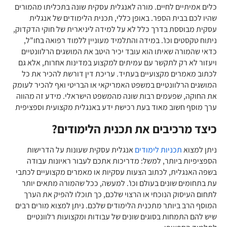
כלים אמיתיים לחיים. מורה לאנגלית עסקית שונה בתכליתו מהמורים
שהיו לכם בבית הספר. באופן כללי, תכנית הלימודים של אנגלית
עסקית מבוססת בדרך כלל לא על למידה ליניארית של חוקי הדקדוק,
ניתוח טקסטים וכו'. במידה והתלמיד מעוניין ללמוד רפואה בחו"ל,
כדאי שהמורה שאיתו הוא עובד יכיר היטב את המושגים הרלוונטיים
ויעזור לא רק לתקשר עם עמיתים למקצוע במדינות אחרות, אלא גם
לכתוב מאמרים מקצועיים בעתיד. עריכת דין דורשת להכיר את כל
המושגים הרלוונטיים במשפט האמריקאי או הבריטי ואף להכיר לעומק
את החוקה, שפעמים רבות שונה מהמשפט הישראלי. מידע זה מהווה
ערך מוסף חשוב מאוד בעת רכישת ידע באנגלית מקצועית וספציפית
כיצד מרכיבים את תכנית הלימודים?
ניתן למצוא
תכניות לימודים
אנגלית עסקית שעונות על הדרישות
הספציפיות ביותר, למשל: מדריכות אתכם לעבור ראיונות עבודה
בשפה האנגלית, לכתוב הצעות עסקיות או מאמרים מקצועיים לכתבי
עת בתחומים שונים בעולם וכו'. למעשה, ככל שהמורה מתאים יותר
לתחום העיסוק הנוכחי או הרצוי שלכם, כך תוכלו להפיק את הערך
המוסף הרב ביותר מתכנית הלימודים שלכם. ניתן למצוא מורים רבים
שיש להם התמחות בסוגים שונים של עבודות ומקצועות רלוונטיים