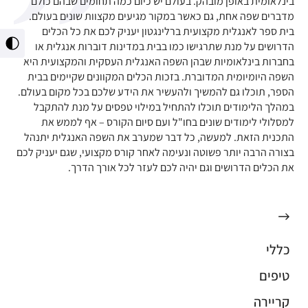
בינלאומית באופן מובהק. בעולם יש כיום כמה תחומים שבהם כולם
מדברים שפה אחת, גם כאשר במקור מגיעים מקצוות שונים בעולם.
בית ספר לאנגלית מקצועית ברלינגטון יעניק לכם את כל הכלים
הדרושים על מנת שתרגישו כמו בבית במדינות דוברות אנגלית או
מתג
ניגו
בחברות בינלאומיות שבהן השפה האנגלית העסקית והמקצועית היא
גבו
השפה היומיומית המדוברת. בזכות הכלים המקוונים שקיימים בבית
הספר, תוכלו גם להמשיך ולהעשיר את הידע שלכם בכל מקום בעולם.
במהלך הלימודים תוכלו להתחיל במילוי טפסים על מנת להתקבל
למסלולי לימודים שונים בחו"ל ועם סיום הקורס – אף לממש את
התכנית הזאת. למעשה, כל דבר שמערב את השפה האנגלית יתנהל
בצורה הרבה יותר פשוטה ונעימה לאחר קורס מקצועי, שגם יעניק לכם
את הכלים הדרושים וגם יהיה לכם לעזר לכל אורך הדרך.
כללי
טיפים
קריירה