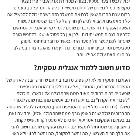
יכול לגבש הצעה עסקית בצורה מסודרת או להעביר פרזנטציה
מקצועית מול נציגים של תחום תעשייתי כלשהו. יתר על כן, פעמים
רבות עצם ההבנה שאין לכם את המשלב הזה בשפה יכולה להכשיל את
כל המאמצים ולהביא לכישלון חרוץ של כל דבר שניסיתם לעשות.
השפה העסקית דורשת דברים שונים לגמרי מידע אנגלית המתאים
לבחינת בגרות חמש יחידות, ולכן אין כל פסול או שגוי בלחפש מורה
שיעזור לכם לגשר על הפער הזה. כאשר מדובר בתחומי עיסוק
ספציפיים ומורכבים יותר, כגון עריכת דין או רפואה, הצורך במשלב
גבוה ומותאם עולה אפילו יותר.
מדוע חשוב ללמוד אנגלית עסקית?
העולם העסקי הוא לא רק שפה, מדובר בתחום שדורש הבנה לא רק של
המילים המדוברות, התחביר, אלא גם כללי התנהגות ספציפיים
שפעמים רבות רחוקים מאוד ממה שהתרגלנו אליו בארץ, היכולת
"לשבור את הקרח" גם בהיקשרות עם אנשים מתרבות שונה לגמרי
משלנו (לדוגמא – מול אנשים המגיעים מסין, מעצמה כלכלית שהשפה
התרבותית שלה שונה באופן גורף ממה שהתרגלנו אליו). יחד עם זאת,
גם בעולם העסקים האמריקאי יש כיום לא מעט דקויות שיש לקחת
בחשבון לפני שמתחיל לתקשר עם גורמים עסקיים שונים. חשוב להבין
את הלך הרוח העכשווי, מה נחשב למקובל, מה נחשב לבזוי ולא ראוי