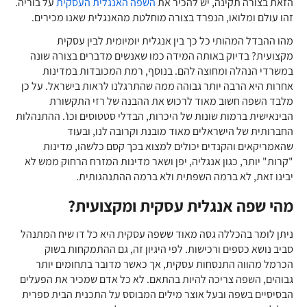
הזאת בצורה תקינה, יש להכיר את
השפה האנגלית העסקית
על בוריה.
זהו עולם ומלואו, הנפרד בצורה מוחלטת מהאנגלית שאנו מכירים.
מהו ההבדל המהותי כל כך בין אנגלית יומיומית לבין עסקית
מקצועית? בדיוק באותה המידה כמו שאנשים מדברים בצורה שונה
במשרדי הנהלה ומחוצה להם. בנוסף, רמת המכובדות במדינות
אחרות היא הרבה יותר גבוהה ממה שהתרגלנו לראות בישראל. על כן
מלבד השפה חשוב מאוד לרכוש את ההבנה של רזי התקשורת
הבינאישית ברמות שונות של היכרות, הבדלי סטטוסים וכו'. ההתנהלות
החברותית של הישראלים מאוד מובנת וקרובה לנו, ובעוד
שהאמריקאים והקנדים יכולים למצוא בכך קסם כלשהו, מדינות
"קרות" יותר, כגון אנגליה, יפן ושאר מדינות המזרח הרחוק ממש לא
יבינו זאת, לא ברמה השפתית ולא ברמה ההתנהגותית.
מהי שפה אנגלית עסקית ומקצועית?
ניתן לומר בהכללה גסה מאוד ששפה עסקית היא כל דו שיח המתנהל
סביב נושא כספים ורכישות. לפי היגיון זה, גם ההתמקחות בשוק
הכרמל מהווה התנסחות עסקית, אך כאשר מדובר בתחומים יותר
גבוהים, השפה צריכה להיות בהתאם. לא כל אדם שמכיר את הפעלים
הבסיסיים בשפה ובעל אוצר מילים המבוסס על התכנית הבית ספרית