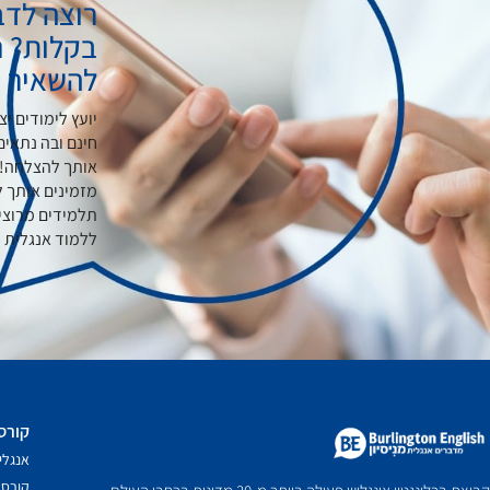
רוצה לדב
בקלות? נ
להשאיר פ
יועץ לימודים י
חינם ובה נתאים
אותך להצלחה!
תלמידים מרוצי
ללמוד אנגלית ע
קורס
אנגלי
קורס 