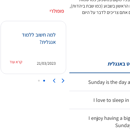
 הראשון בשבוע (כמו שבת ביהדות),
פופולרי
ם אתם צריכים לדבר על היום
איך ניתן ללמוד אנגלית
למה חשוב ללמוד
מהר והאם קורס מזורז
אנגלית?
יוכל לעזור?
קרא עוד
קרא עוד
 באנגלית
21/03/2023
15/03/2023
Sunday is the day 
I love to sleep i
I enjoy having a bi
Sunda