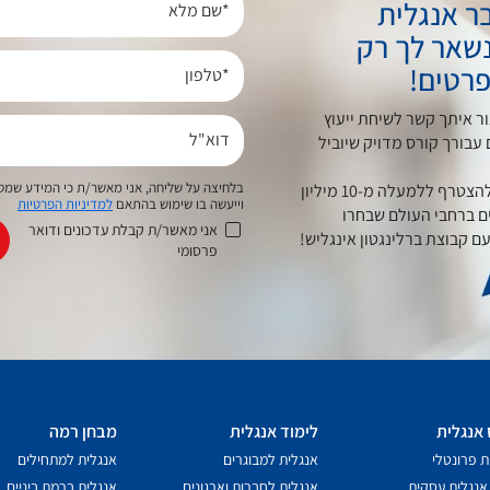
ר אנגלית
*שם מלא
שאר לך רק
רטים!
*טלפון
צור איתך קשר לשיחת ייעוץ
דוא"ל
 עבורך קורס מדויק שיוביל
בלחיצה על שליחה, אני מאשר/ת כי המידע שמס
מזמינים אותך להצטרף ללמעלה מ-10 מיליון
וייעשה בו שימוש בהתאם
למדיניות הפרטיות
ם ברחבי העולם שבחרו
אני מאשר/ת קבלת עדכונים ודואר
ם קבוצת ברלינגטון אינגליש!
פרסומי
 אנגלית
לימוד אנגלית
מבחן רמה
ת פרונטלי
אנגלית למבוגרים
אנגלית למתחילים
אנגלית עסקית
אנגלית לחברות וארגונים
אנגלית ברמת ביניים