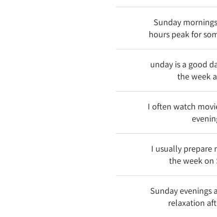
Sunday mornings 
hours peak for so
unday is a good da
the week 
I often watch mov
evenin
I usually prepare
the week on
Sunday evenings a
relaxation af