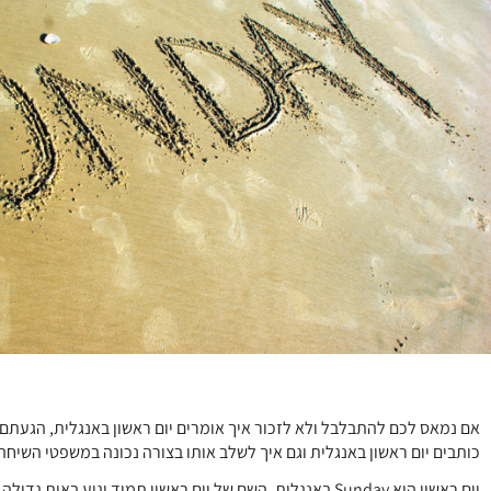
אם נמאס לכם להתבלבל ולא לזכור איך אומרים יום ראשון באנגלית, הגעתם ל
כותבים יום ראשון באנגלית וגם איך לשלב אותו בצורה נכונה במשפטי השיחה 
יום ראשון הוא Sunday באנגלית. השם של יום ראשון תמיד יגיע בא