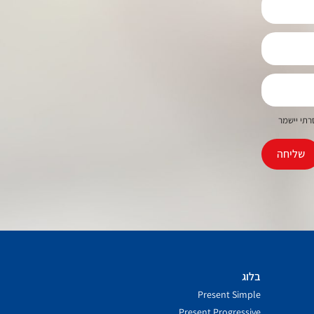
רתי יישמר
שליחה
בלוג
Present Simple
Present Progressive