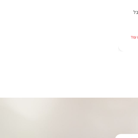
בל
עוד