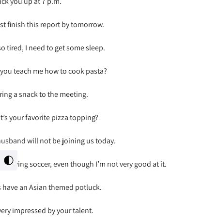
 pick you up at 7 p.m.
st finish this report by tomorrow.
so tired, I need to get some sleep.
you teach me how to cook pasta?
 bring a snack to the meeting.
’s your favorite pizza topping?
usband will not be joining us today.
מתג
ve playing soccer, even though I’m not very good at it.
ניגו
גבו
s have an Asian themed potluck.
very impressed by your talent.