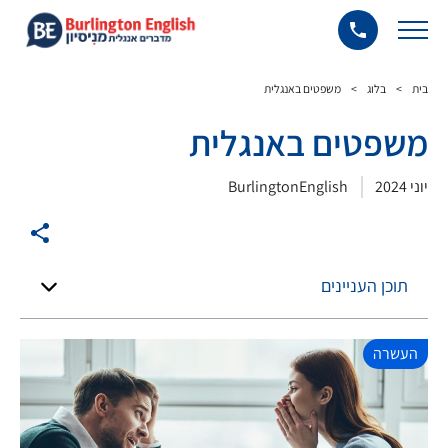
בית
>
בלוג
>
משפטים באנגלית
משפטים באנגלית
יוני 2024
BurlingtonEnglish
תוכן העניינים
העשרה