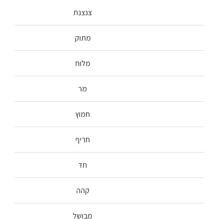
צנצנת
מתוק
מלוח
מר
חמוץ
חריף
חד
קהה
מבושל