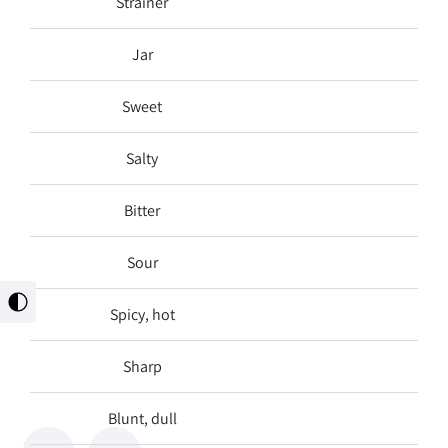
Strainer
Jar
Sweet
Salty
Bitter
Sour
מתג
Spicy, hot
ניגו
גבו
Sharp
Blunt, dull