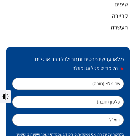
טיפים
קריירה
העשרה
מלאו עכשיו פרטים ותתחילו לדבר אנגלית
הלימודים מגיל 18 ומעלה
שם מלא (חובה)
מתג
טלפון (חובה)
ניגו
גבו
דוא״ל
בלחיצה על שליחה, אני מאשר/ת כי המידע שמסרתי יישמר וייעשה בו שימוש