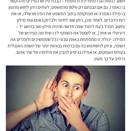
חשוב לנסות גם לפתח יכולת נוספת – הבנת פירוש המילים מההקשר
בו נאמרו. גם אם הבנתם רק 80% מהמשפט, לעתים ניתן לחוש מהטון
בו מילה נאמרה או ממיקומה בתוך המשפט את הפירוש שלה, או את
רוח הדברים. לאחר מכן, ניתן שוב לחזור ולבדוק באמצעות מילון
(חשוב תמיד בעת לימוד שפה חדשה שיהיה מילון טוב בהישג יד –
דיגיטלי או אחר), או לשאול את השותף לדו-שיח מה הפירוש של
המילה. יכולת זו מתפתחת באופן טבעי ככל שממשיכים ולומדים את
השפה, וניתן להשתמש בה גם ברמות גבוהות יותר של השפה האנגלית
בעולם העסקים, או אפילו בניסיון להבין את מילותיו של שיר אהוב.
נרחיב על כך מעט.