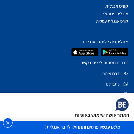
קורס אנגלית
אנגלית פרונטלי
קורס אנגלית עסקית
אפליקציה ללימוד אנגלית
דרכים נוספות ליצירת קשר
דברו איתנו
כתבו לנו
שאלות נפוצות
*5878
האתר עושה שימוש בעוגיות
בקרו אותנו ברשתות
לידיעתך, האתר משתמש בקבצי cookies וטכנולוגיות ניטור נוספות, על
מלאו עכשיו פרטים ותתחילו לדבר אנגלית!
מנת לספק חוויית גלישה טובה יותר וכן למטרות שיווק, פרסום, תוכן,