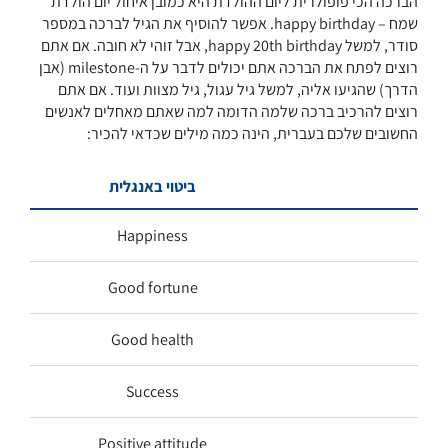
הברכה הכי פופולרית ליום ההולדת היא כמובן איחול יום הולדת
שמח – happy birthday. אפשר להוסיף את הגיל לברכה במספר
סודר, למשל happy 20th birthday, אבל זוהי לא חובה. אם אתם
רוצים לפתח את הברכה אתם יכולים לדבר על ה-milestone (אבן
הדרך) שהגיעו אליה, למשל גיל עגול, גיל מצוות ועוד. אם אתם
רוצים להרכיב ברכה שלמה הדומה למה שאתם מאחלים לאנשים
החשובים שלכם בעברית, הינה כמה מילים שכדאי להכיר:
ביטוי באנגלית
Happiness
Good fortune
Good health
Success
Positive attitude