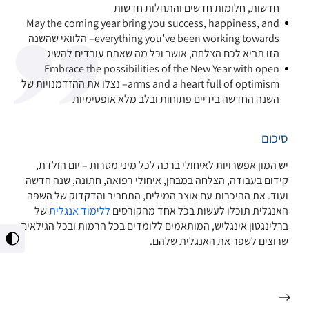
חדשות, חלומות חדשים והתחלות חדשות
May the coming year bring you success, happiness, and
everything you’ve been working towards– הלוואי שהשנה
הזו תביא לכם הצלחה, אושר וכל מה שאתם עובדים להשיג
Embrace the possibilities of the New Year with open
arms and a heart full of optimism– נצלו את ההזדמנויות של
השנה החדשה בידיים פתוחות ובלב מלא אופטימיות
סיכום
יש המון אפשרויות לאיחולי ברכה לכל מיני מטרות – יום הולדת,
קידום בעבודה, הצלחה במבחן, איחולי רפואה, חתונה, שנה חדשה
ועוד. את ההיכרות עם אוצר המילים, התחביר והדקדוק של השפה
האנגלית תוכלו לעשות בכל אחד מהקורסים
ללימוד אנגלית
של
ברלינגטון אינגליש, המותאמים ללומדים בכל הרמות ובכל הגילאים
שרוצים לשפר את האנגלית שלהם.
מתג
ניגו
גבו