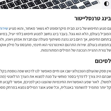
מתג
ניגודיות
גבוהה
בינג טרנסלייטור
גם מנוע החיפוש של בינג מבית מיקרוסופט לא נשאר מאחור, והוא מציע
שירות
המוביל בעולם, הלא הוא גוגל. בעבר בינג נחשב למנוע חיפוש בלתי יעיל, במיו
בתחום החיפוש, אך היום בינג נהנה משיתוף פעולה עם חברות אמזון ויאהו, ול
בתפוצתו בעולם. שירות התרגום האינטרנטי הוא חינמי, מתבסס על מילון אוק
של צורת ההגייה הנכונה של המילים המתורגמות.
לסיכום
אין ספק שהעולם הטכנולוגי שבו אנו חיים מאפשר לנו לרכוש שפה נוספת בקלות
שבהם היה צורך לדפדף בספר מוחשי על מנת למצוא את הערך הרלוונטי (מה 
למשל). לאור שפע האפשרויות החינמיות שהוצגו כאן לפניכם, אפשר לקבוע חד 
קל יותר מתמיד להשתפר באנגלית, וכל שפע אוצר המילים נמצא במרחק מס