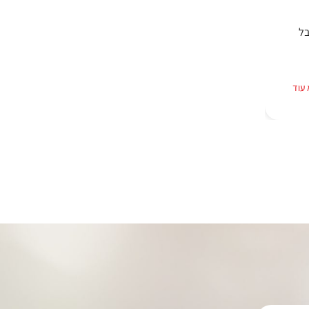
בל
עוד