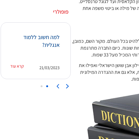
ון הקלאסית ועד לגוגל טרנסלייט.
ה של מילה או ביטוי משפה אחת
פופולרי
איך ניתן ללמוד אנגלית
למה חשוב ללמוד
להיט בכל העולם. מקור השם, כמובן,
מהר והאם קורס מזורז
אנגלית?
ות שונות. כיום החברה מתרגמת
יוכל לעזור?
יל מעל 33 שפות.
ון אבן שושן הישראלי ואפילו את
קרא עוד
קרא עוד
21/03/2023
15/03/2023
, אלא גם את ההגדרה המילונית
ות.