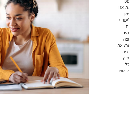
כו
. אנו
שלך
ימודי
ם
מים
וצה
בץ את
ציה
ידה
24 במהלך כל
 אוצר