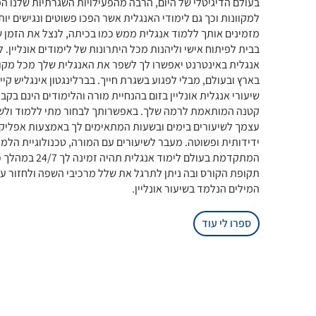
בעולם הדיגיטלי של היום, הרבה מהפעילויות השגרתיות שלנו הפ
למקוונות וכך גם לימודי האנגלית אשר הפכו פשוטים ונגישים יותר
מזמינים אותך ללמוד אנגלית ממש כמו בכיתה, לנצל את הזמן 
בבית לפיתוח אישי וליהנות מכל היתרונות של לימודים אונליין. ל
אנגלית באינטרנט יאפשרו לך לשפר את האנגלית שלך מכל מקו
בארץ ובעולם, מבלי לפגוע בשגרת חייך. בברלינגטון אינגליש קיי
שיעורי אנגלית אונליין בזום בהנחיית מורה והלימודים הינם בקב
קטנה המותאמת לרמה שלך. באפשרותך לבחור מתי ללמוד ולש
עצמך לשיעורים בימים ובשעות המתאימים לך באמצעות אפליק
ידידותית ופשוטה. מעבר לשיעורים עם המורה, טכנולוגיית הלמ
המתקדמת בעולם לימוד אנגלית תהיה זמינה לך /7
תקופת הקורס ובה ניתן לתרגל את שלל מרכיבי השפה ולחזור על
המילים הנלמד בשיעור אונליין.
ספרו לי עוד